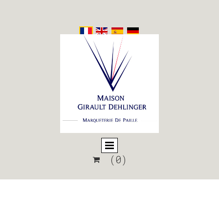
(0)
