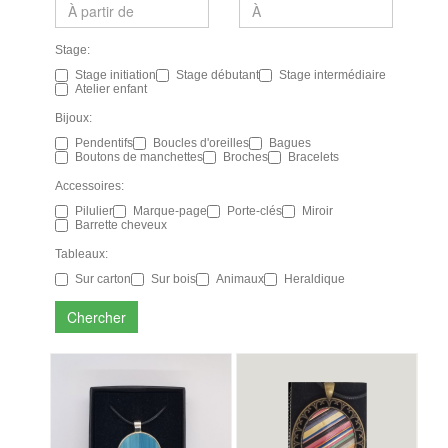
Stage:
Stage initiation
Stage débutant
Stage intermédiaire
Atelier enfant
Bijoux:
Pendentifs
Boucles d'oreilles
Bagues
Boutons de manchettes
Broches
Bracelets
Accessoires:
Pilulier
Marque-page
Porte-clés
Miroir
Barrette cheveux
Tableaux:
Sur carton
Sur bois
Animaux
Heraldique
Chercher