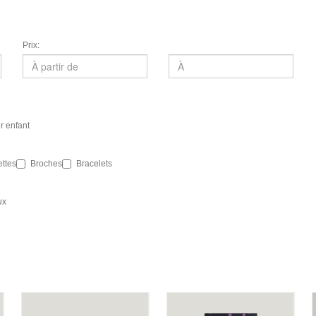
Prix:
er enfant
ttes
Broches
Bracelets
ux