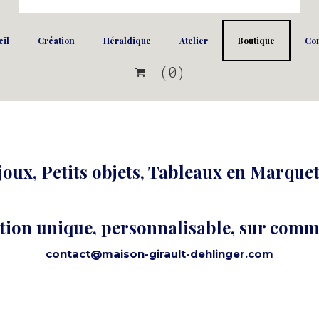
il
Création
Héraldique
Atelier
Boutique
Con
(0)

joux, Petits objets, Tableaux en Marquet
tion unique, personnalisable, sur com
contact@maison-girault-dehlinger.com