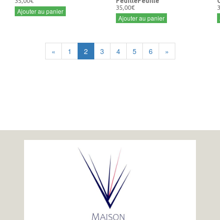
35,00€
FeuilleFeuille
35,00€
Ajouter au panier
Ajouter au panier
«
1
2
3
4
5
6
»