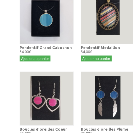
Pendentif Grand Cabochon
Pendentif Medaillon
34,00€
34,00€
Ajouter au panier
Ajouter au panier
Boucles d'oreilles Coeur
Boucles d'oreilles Plume