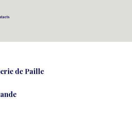
tacts
erie de Paille
mande