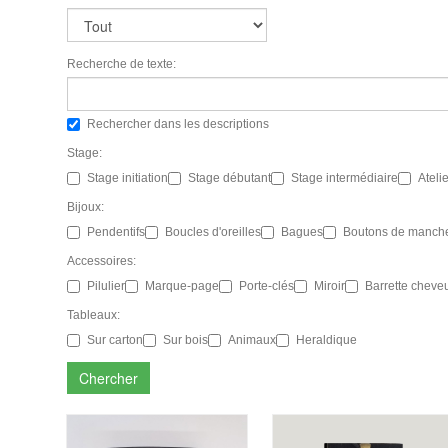
Recherche de texte:
Rechercher dans les descriptions
Stage:
Stage initiation
Stage débutant
Stage intermédiaire
Ateli
Bijoux:
Pendentifs
Boucles d'oreilles
Bagues
Boutons de manche
Accessoires:
Pilulier
Marque-page
Porte-clés
Miroir
Barrette cheve
Tableaux:
Sur carton
Sur bois
Animaux
Heraldique
Chercher