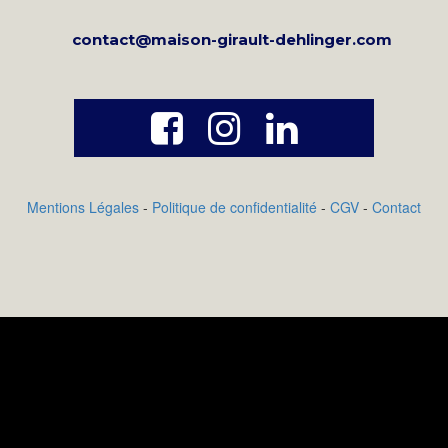
contact@maison-girault-dehlinger.com



Mentions Légales
-
Politique de confidentialité
-
CGV
-
Contact
ile pour vos clients. Ajoutez les propriétés exclu
t style dans les propriétés de magasin sur l'ongle