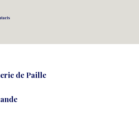
tacts
erie de Paille
mande