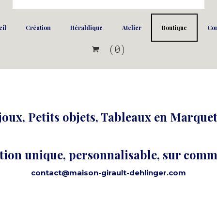
il
Création
Héraldique
Atelier
Boutique
Con
(0)

joux, Petits objets, Tableaux en Marquet
tion unique, personnalisable, sur com
contact@maison-girault-dehlinger.com