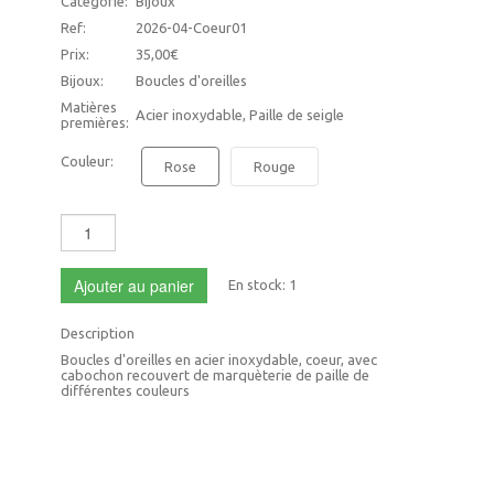
Catégorie:
Bijoux
Ref:
2026-04-Coeur01
Prix:
35,00€
Bijoux:
Boucles d'oreilles
Matières
Acier inoxydable, Paille de seigle
premières:
Couleur:
Rose
Rouge
Ajouter au panier
En stock:
1
Description
Boucles d'oreilles en acier inoxydable, coeur, avec
cabochon recouvert de marquèterie de paille de
différentes couleurs