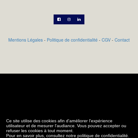



Mentions Légales
-
Politique de confidentialité
-
CGV
-
Contact
Ajoutez votre description de produit qui sera utile
pour vos clients. Ajoutez les propriétés exclusives de
votre produit qui inciteront les clients à vouloir
l'acheter. Écrivez votre propre texte et style dans les
propriétés de magasin sur l'onglet étiquette.
Ce site utilise des cookies afin d'améliorer l'expérience
utilisateur et de mesurer l'audiance. Vous pouvez accepter ou
refuser les cookies à tout moment.
Pour en savoir plus, consultez notre politique de confidentialité.