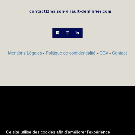
contact@maison-girault-dehlinger.com



Mentions Légales
-
Politique de confidentialité
-
CGV
-
Contact
Ajoutez votre description de produit qui sera utile
pour vos clients. Ajoutez les propriétés exclusives de
votre produit qui inciteront les clients à vouloir
l'acheter. Écrivez votre propre texte et style dans les
propriétés de magasin sur l'onglet étiquette.
Ce site utilise des cookies afin d'améliorer l'expérience