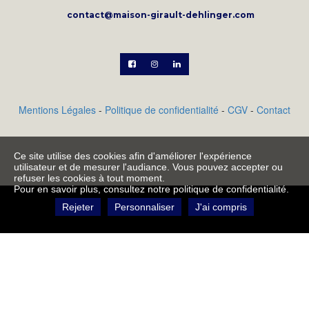
contact@maison-girault-dehlinger.com



Mentions Légales
-
Politique de confidentialité
-
CGV
-
Contact
Ce site utilise des cookies afin d'améliorer l'expérience
utilisateur et de mesurer l'audiance. Vous pouvez accepter ou
refuser les cookies à tout moment.
Pour en savoir plus, consultez notre politique de confidentialité.
Ajoutez votre description de produit qui sera utile
Rejeter
Personnaliser
J'ai compris
pour vos clients. Ajoutez les propriétés exclusives de
votre produit qui inciteront les clients à vouloir
l'acheter. Écrivez votre propre texte et style dans les
propriétés de magasin sur l'onglet étiquette.