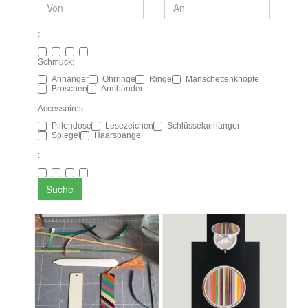
:
Schmuck:
Anhänger
Ohrringe
Ringe
Manschettenknöpfe
Broschen
Armbänder
Accessoires:
Pillendose
Lesezeichen
Schlüsselanhänger
Spiegel
Haarspange
:
Suche