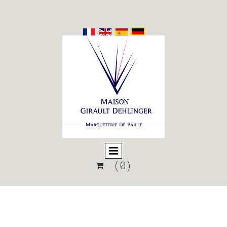
(0)
