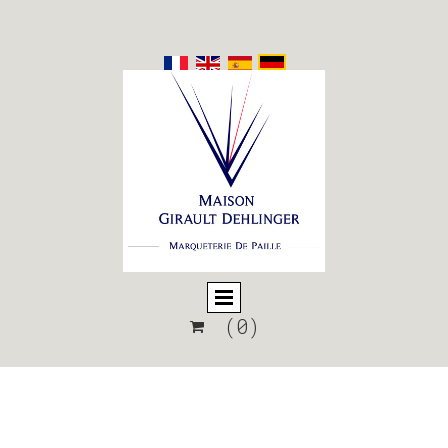
(0)
