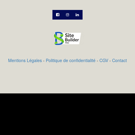



Mentions Légales
-
Politique de confidentialité
-
CGV
-
Contact
Ajoutez votre description de produit qui sera utile
pour vos clients. Ajoutez les propriétés exclusives de
votre produit qui inciteront les clients à vouloir
l'acheter. Écrivez votre propre texte et style dans les
propriétés de magasin sur l'onglet étiquette.