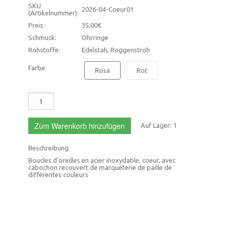
SKU
2026-04-Coeur01
(Artikelnummer):
Preis:
35,00€
Schmuck:
Ohrringe
Rohstoffe:
Edelstah, Roggenstroh
Farbe:
Rosa
Rot
Zum Warenkorb hinzufügen
Auf Lager:
1
Beschreibung
Boucles d'oreilles en acier inoxydable, coeur, avec
cabochon recouvert de marquèterie de paille de
différentes couleurs