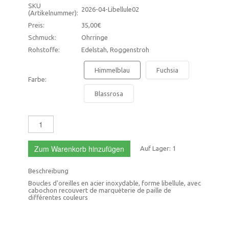
SKU
2026-04-Libellule02
(Artikelnummer):
Preis:
35,00€
Schmuck:
Ohrringe
Rohstoffe:
Edelstah, Roggenstroh
Himmelblau
Fuchsia
Farbe:
Blassrosa
Zum Warenkorb hinzufügen
Auf Lager:
1
Beschreibung
Boucles d'oreilles en acier inoxydable, forme libellule, avec
cabochon recouvert de marquèterie de paille de
différentes couleurs