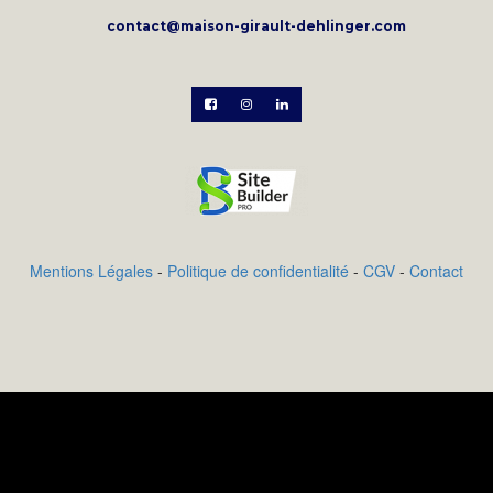
contact@maison-girault-dehlinger.com



Mentions Légales
-
Politique de confidentialité
-
CGV
-
Contact
Ajoutez votre description de produit qui sera utile
pour vos clients. Ajoutez les propriétés exclusives de
votre produit qui inciteront les clients à vouloir