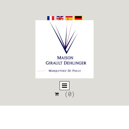
(0)
