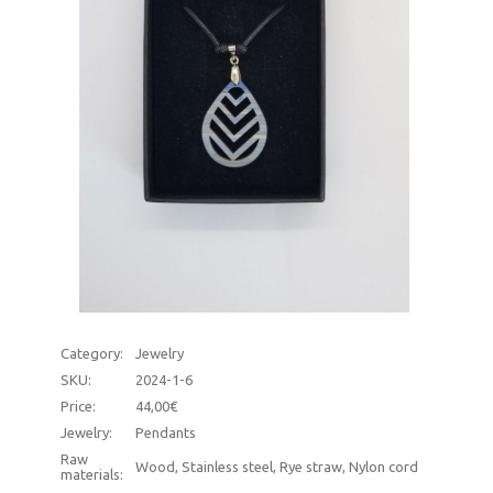
Category:
Jewelry
SKU:
2024-1-6
Price:
44,00€
Jewelry:
Pendants
Raw
Wood, Stainless steel, Rye straw, Nylon cord
materials: