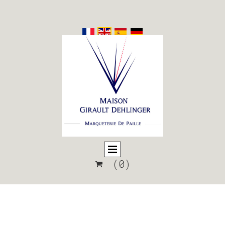
(0)
