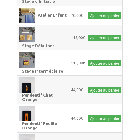
Stage d'Initiation
Atelier Enfant
Ajouter au panier
70,00€
Ajouter au panier
115,00€
Stage Débutant
Ajouter au panier
115,00€
Stage Intermédiaire
Ajouter au panier
44,00€
Pendentif Chat
Orange
Ajouter au panier
44,00€
Pendentif Feuille
Orange