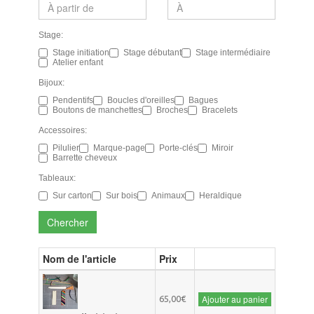
Stage:
Stage initiation
Stage débutant
Stage intermédiaire
Atelier enfant
Bijoux:
Pendentifs
Boucles d'oreilles
Bagues
Boutons de manchettes
Broches
Bracelets
Accessoires:
Pilulier
Marque-page
Porte-clés
Miroir
Barrette cheveux
Tableaux:
Sur carton
Sur bois
Animaux
Heraldique
Chercher
Nom de l'article
Prix
Ajouter au panier
65,00€