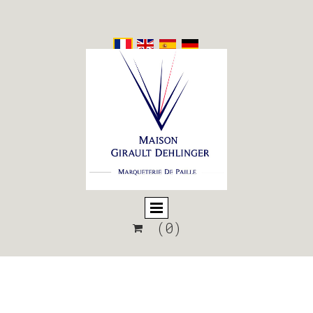
(0)
