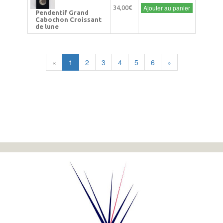
Ajouter au panier
34,00€
Pendentif Grand
Cabochon Croissant
de lune
«
1
2
3
4
5
6
»